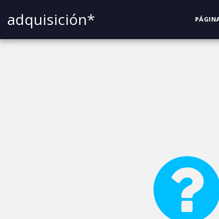
adquisición*
PÁGINA