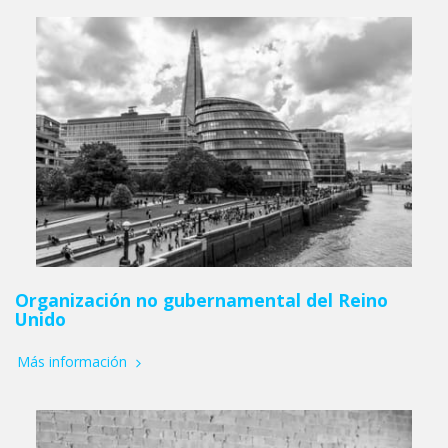
Organización no gubernamental del Reino
Unido
Más información